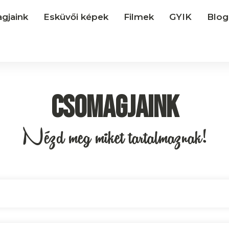
gjaink
Esküvői képek
Filmek
GYIK
Blog
Csomagjaink
Nézd meg miket tartalmaznak!