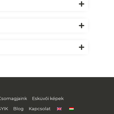
Csomagjaink
Esküvői képek
GYIK
Blog
Kapcsolat