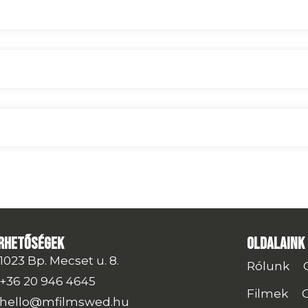
rhetőségek
Oldalaink
1023 Bp. Mecset u. 8.
Rólunk
+36 20 946 4645
Filmek
hello@mfilmswed.hu