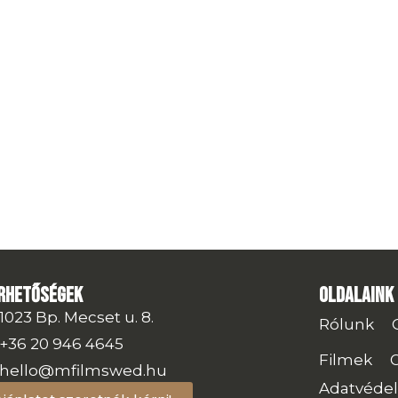
rhetőségek
Oldalaink
1023 Bp. Mecset u. 8.
Rólunk
+36 20 946 4645
Filmek
hello@mfilmswed.hu
Adatvédel