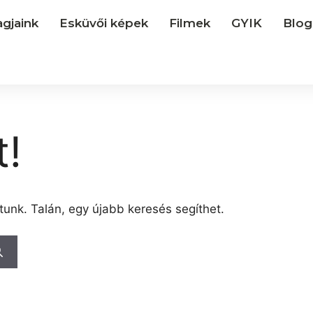
gjaink
Esküvői képek
Filmek
GYIK
Blog
t!
tunk. Talán, egy újabb keresés segíthet.