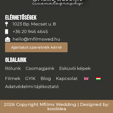
Elérhetőségek
1023 Bp. Mecset u. 8.
+36 20 946 4645
hello@mfilmswed.hu
Ajánlatot szeretnék kérni!
Oldalaink
Rólunk
Csomagjaink
Esküvői képek
Filmek
GYIK
Blog
Kapcsolat
Adatvédelmi tájékoztató
2026 Copyright Mfilms Wedding | Designed by:
koolidea