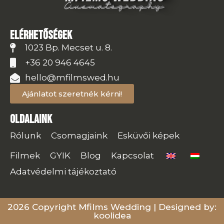
Elérhetőségek
1023 Bp. Mecset u. 8.
+36 20 946 4645
hello@mfilmswed.hu
Ajánlatot szeretnék kérni!
Oldalaink
Rólunk
Csomagjaink
Esküvői képek
Filmek
GYIK
Blog
Kapcsolat
Adatvédelmi tájékoztató
2026 Copyright Mfilms Wedding | Designed by:
koolidea